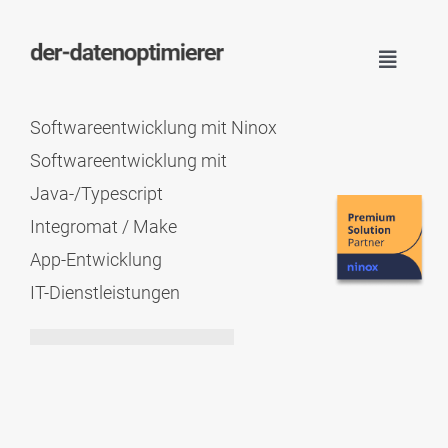
Toggle
Navigat
START
Softwareentwicklung mit Ninox
Softwareentwicklung mit
LEISTUNGEN
Java-/Typescript
Integromat / Make
ÜBER MICH
App-Entwicklung
IT-Dienstleistungen
KONTAKT
MEINE LEISTUNGEN
© Copyright 2020 -2026. All Rights Reserved.
Impressum
|