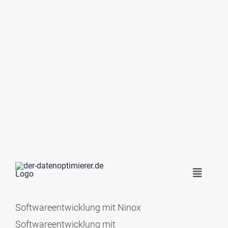
Toggle
Navigat
START
Softwareentwicklung mit Ninox
Softwareentwicklung mit