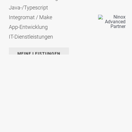
LEISTUNGEN
Java-/Typescript
Integromat / Make
ÜBER MICH
App-Entwicklung
IT-Dienstleistungen
KONTAKT
MEINE LEISTUNGEN
© Copyright 2020 -2026. All Rights Reserved.
Impressum
|
Datenschutzerklärung